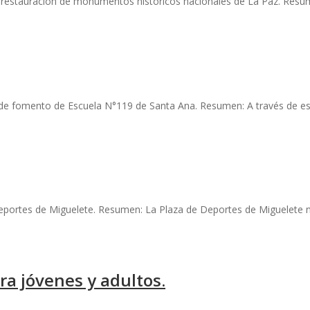
o restauración de monumentos históricos nacionales de La Paz. Resume
n de fomento de Escuela N°119 de Santa Ana. Resumen: A través de es
 deportes de Miguelete. Resumen: La Plaza de Deportes de Miguelete n
ra jóvenes y adultos.